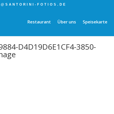
O@SANTORINI-FOTIOS.DE
Restaurant
Über uns
Speisekarte
9884-D4D19D6E1CF4-3850-
mage