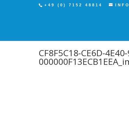
+49 (0) 7152 48814‬
INF
CF8F5C18-CE6D-4E40-
000000F13ECB1EEA_i